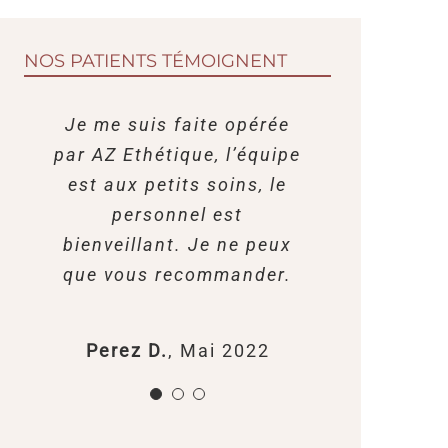
NOS PATIENTS TÉMOIGNENT
Je me suis faite opérée
Je suis venue pour une
Très bon
par AZ Ethétique, l’équipe
mammoplastie, l’accueil
accompagnement,
d’AZ Esthétique était très
beaucoup de gentillesse,
est aux petits soins, le
chaleureux, si je devais
de disponibilité, je suis
personnel est
recommander ce voyage
bienveillant. Je ne peux
impatiente de voir le
résultat. Un grand merci à
que vous recommander.
avec grand plaisir, il ne
faut pas hésiter à passer
toute l’équipe.
par AZ Esthétique.
Perez D.
,
Mai 2022
Sandrine H.
,
Avril 2022
Fabienne C.
,
Mars 2022