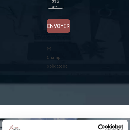
ENVOYER
(*)
Champ
obligatoire