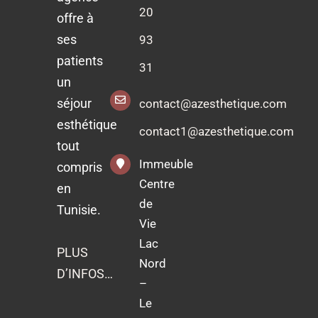
20
offre à
ses
93
patients
31
un
séjour
contact@azesthetique.com
esthétique
contact1@azesthetique.com
tout
Immeuble
compris
Centre
en
de
Tunisie.
Vie
Lac
PLUS
Nord
D’INFOS…
–
Le