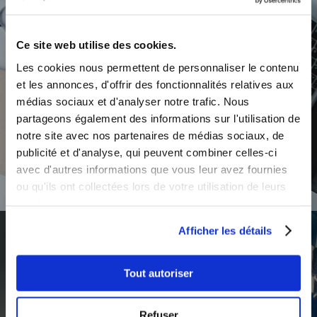
NOS PATIENTS
Ce site web utilise des cookies.
TÉMOIGNENT
Les cookies nous permettent de personnaliser le contenu
et les annonces, d'offrir des fonctionnalités relatives aux
médias sociaux et d'analyser notre trafic. Nous
partageons également des informations sur l'utilisation de
notre site avec nos partenaires de médias sociaux, de
publicité et d'analyse, qui peuvent combiner celles-ci
avec d'autres informations que vous leur avez fournies
ou qu'ils ont collectées lors de votre utilisation de leurs
services.
Afficher les détails
Tout autoriser
AZ Esthétique vous offre la
possibilité de bénéficier
Refuser