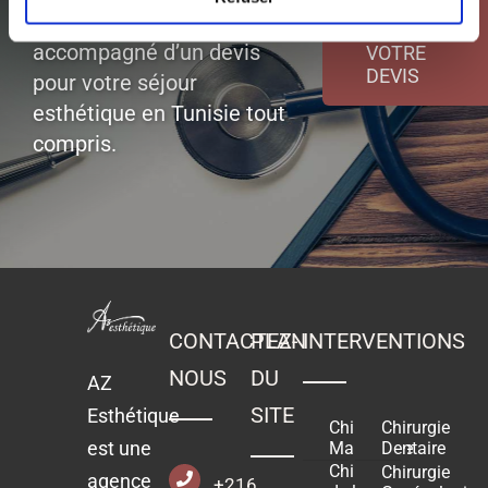
d’un diagnostic gratuit
DEMANDER
accompagné d’un devis
VOTRE
DEVIS
pour votre séjour
esthétique en Tunisie tout
compris.
CONTACTEZ-
PLAN
INTERVENTIONS
NOUS
DU
AZ
SITE
Esthétique
Chirurgie
Chirurgie
est une
Mammaire
Dentaire
Chirurgie
Chirurgie
agence
+216