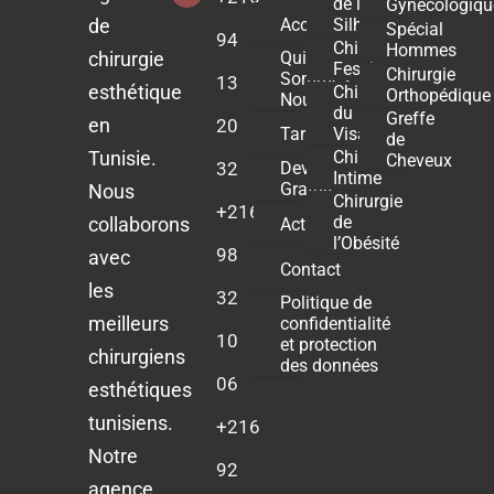
de la
Gynécologiqu
Accueil
de
Silhouette
Spécial
94
Chirurgie
Hommes
chirurgie
Qui
Fessier
Chirurgie
Sommes-
13
esthétique
Chirurgie
Orthopédique
Nous ?
du
Greffe
en
20
Tarifs
Visage
de
Tunisie.
Chirurgie
Cheveux
32
Devis
Intime
Gratuit
Nous
Chirurgie
+216
de
collaborons
Actualités
l’Obésité
98
avec
Contact
les
32
Politique de
meilleurs
confidentialité
10
et protection
chirurgiens
des données
06
esthétiques
tunisiens.
+216
Notre
92
agence