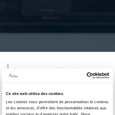
(*)
Champ
obligatoire
Comment se déroule
l’intervention ?
Le lifting des cuisses est réalisé sous anesthésie
Ce site web utilise des cookies.
générale.
Les cookies nous permettent de personnaliser le contenu
et les annonces, d'offrir des fonctionnalités relatives aux
Après avoir étudié la morphologie du patient, le
médias sociaux et d'analyser notre trafic. Nous