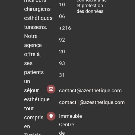
10
et protection
chirurgiens
des données
06
esthétiques
tunisiens.
+216
Notre
92
agence
20
offre à
ses
93
patients
31
un
séjour
contact@azesthetique.com
esthétique
contact1@azesthetique.com
tout
Immeuble
compris
Centre
en
de