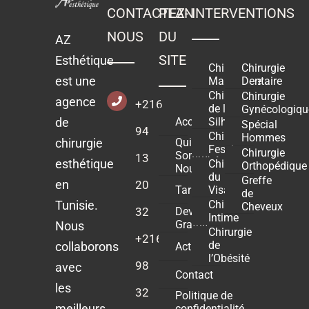
CONTACTEZ-
PLAN
INTERVENTIONS
NOUS
DU
AZ
SITE
Esthétique
Chirurgie
Chirurgie
est une
Mammaire
Dentaire
Chirurgie
Chirurgie
agence
+216
de la
Gynécologiqu
Accueil
de
Silhouette
Spécial
94
Chirurgie
Hommes
chirurgie
Qui
Fessier
Chirurgie
Sommes-
13
esthétique
Chirurgie
Orthopédique
Nous ?
du
Greffe
en
20
Tarifs
Visage
de
Tunisie.
Chirurgie
Cheveux
32
Devis
Intime
Gratuit
Nous
Chirurgie
+216
de
collaborons
Actualités
l’Obésité
98
avec
Contact
les
32
Politique de
meilleurs
confidentialité