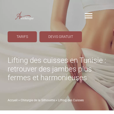
Passer
au
Naviga
contenu
à
Tarifs
TARIFS
DEVIS GRATUIT
bascul
Devis Gratuit
Lifting des cuisses en Tunisie :
retrouver des jambes plus
Accueil
fermes et harmonieuses
A Propos
Accueil
»
Chirurgie de la Silhouette
»
Lifting des Cuisses
Interventions