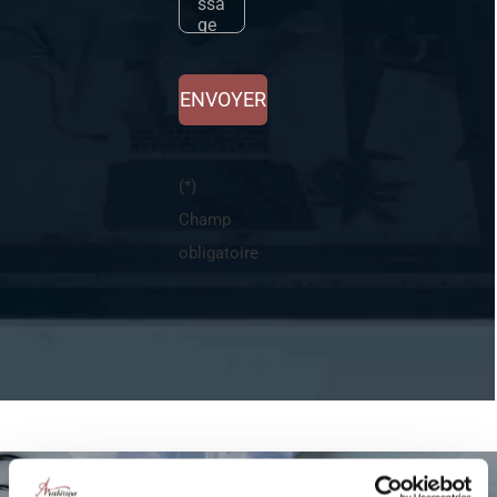
ENVOYER
(*)
Champ
obligatoire