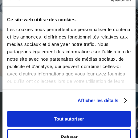
NOS PATIENTS
Ce site web utilise des cookies.
TÉMOIGNENT
Les cookies nous permettent de personnaliser le contenu
et les annonces, d'offrir des fonctionnalités relatives aux
médias sociaux et d'analyser notre trafic. Nous
partageons également des informations sur l'utilisation de
notre site avec nos partenaires de médias sociaux, de
publicité et d'analyse, qui peuvent combiner celles-ci
avec d'autres informations que vous leur avez fournies
ou qu'ils ont collectées lors de votre utilisation de leurs
services.
Afficher les détails
Tout autoriser
AZ Esthétique vous offre la
possibilité de bénéficier
Refuser