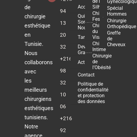
de la
Gynécologiqu
Accueil
de
Silhouette
Spécial
94
Chirurgie
Hommes
chirurgie
Qui
Fessier
Chirurgie
Sommes-
13
esthétique
Chirurgie
Orthopédique
Nous ?
du
Greffe
en
20
Tarifs
Visage
de
Tunisie.
Chirurgie
Cheveux
32
Devis
Intime
Gratuit
Nous
Chirurgie
+216
de
collaborons
Actualités
l’Obésité
98
avec
Contact
les
32
Politique de
meilleurs
confidentialité
10
et protection
chirurgiens
des données
06
esthétiques
tunisiens.
+216
Notre
92
agence