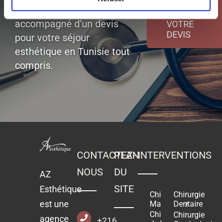
d’un diagnostic gratuit
DEMANDER
accompagné d’un devis
VOTRE
DEVIS
pour votre séjour
esthétique en Tunisie tout
compris.
CONTACTEZ-
PLAN
INTERVENTIONS
NOUS
DU
AZ
SITE
Esthétique
Chirurgie
Chirurgie
est une
Mammaire
Dentaire
Chirurgie
Chirurgie
agence
+216