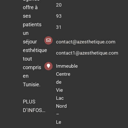
20
offre à
ses
93
patients
31
un
séjour
contact@azesthetique.com
esthétique
contact1@azesthetique.com
tout
Immeuble
compris
Centre
en
de
Tunisie.
Vie
Lac
PLUS
Nord
D’INFOS…
–
Le